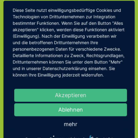
Diese Seite nutzt einwilligungsbedürftige Cookies und
ÖFFNUNGSZEITEN
Technologien von Drittunternehmen zur Integration
bestimmter Funktionen. Wenn Sie auf den Button "Alles
VERWALTUNG
akzeptieren" klicken, werden diese Funktionen aktiviert
(Einwilligung). Nach der Einwilligung verarbeiten wir
und die betroffenen Drittunternehmen Ihre
Bad Breisig Bachstraße 11,
personenbezogenen Daten für verschiedene Zwecke.
Detaillierte Informationen zu Zweck, Rechtsgrundlagen,
53498 Bad Breisig
Drittunternehmen können Sie unter dem Button "Mehr"
Telefon:
02633/4568-0
und in unserer Datenschutzerklärung einsehen. Sie
können Ihre Einwilligung jederzeit widerrufen.
Fax:
02633/4568-170
E-mail:
info@bad-breisig.de
Akzeptieren
Montag bis Freitag
08.30 bis 12.00
Ablehnen
Uhr
Donnerstag
14.00 bis 18.00
mehr
Uhr
Sowie nach telefonischer Absprache