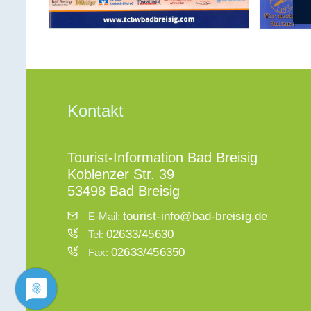
Kontakt
Tourist-Information Bad Breisig
Koblenzer Str. 39
53498 Bad Breisig
tourist-info@bad-breisig.de
E-Mail:
02633/45630
Tel:
02633/456350
Fax: