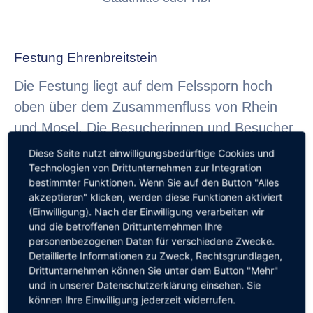
Festung Ehrenbreitstein
Die Festung liegt auf dem Felssporn hoch
oben über dem Zusammenfluss von Rhein
und Mosel. Die Besucherinnen und Besucher
erwartet ein lebendiges Kulturzentrum mit
Diese Seite nutzt einwilligungsbedürftige Cookies und
Technologien von Drittunternehmen zur Integration
kulturellen wie kulinarischen Genüssen. Die
bestimmter Funktionen. Wenn Sie auf den Button "Alles
Festung kann mit einer Seilbahn über den
akzeptieren" klicken, werden diese Funktionen aktiviert
Rhein erreicht werden.
(Einwilligung). Nach der Einwilligung verarbeiten wir
und die betroffenen Drittunternehmen Ihre
www.festungehrenbreitstein.de
personenbezogenen Daten für verschiedene Zwecke.
Detaillierte Informationen zu Zweck, Rechtsgrundlagen,
Drittunternehmen können Sie unter dem Button "Mehr"
und in unserer Datenschutzerklärung einsehen. Sie
können Ihre Einwilligung jederzeit widerrufen.