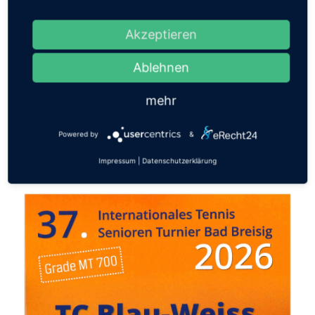
Tier- u. Freizeitparks
Akzeptieren
Ablehnen
mehr
Powered by
&
Impressum
|
Datenschutzerklärung