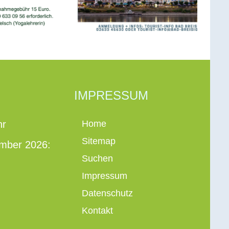
IMPRESSUM
hr
Home
Sitemap
ember 2026:
Suchen
Impressum
Datenschutz
Kontakt