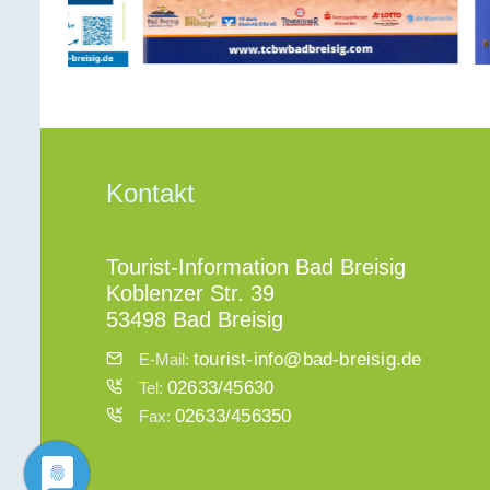
Kontakt
Tourist-Information Bad Breisig
Koblenzer Str. 39
53498 Bad Breisig
tourist-info@bad-breisig.de
E-Mail:
02633/45630
Tel:
02633/456350
Fax: