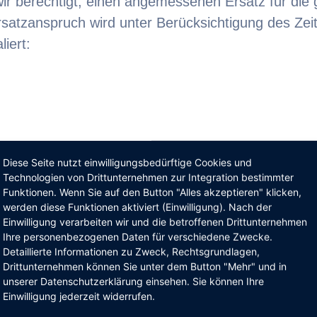
d wir berechtigt, einen angemessenen Ersatz für di
atzanspruch wird unter Berücksichtigung des Zeit
iert:
Diese Seite nutzt einwilligungsbedürftige Cookies und
Technologien von Drittunternehmen zur Integration bestimmter
htantritt der Reise ohne vorherige Absage 80 %.
Funktionen. Wenn Sie auf den Button "Alles akzeptieren" klicken,
werden diese Funktionen aktiviert (Einwilligung). Nach der
ittler im Sinne des Reisevertragsrechts tätig werde
Einwilligung verarbeiten wir und die betroffenen Drittunternehmen
 etc.)
Ihre personenbezogenen Daten für verschiedene Zwecke.
Detaillierte Informationen zu Zweck, Rechtsgrundlagen,
ne Bearbeitungsgebühr, mindestens € 15.
Drittunternehmen können Sie unter dem Button "Mehr" und in
unserer Datenschutzerklärung einsehen. Sie können Ihre
Einwilligung jederzeit widerrufen.