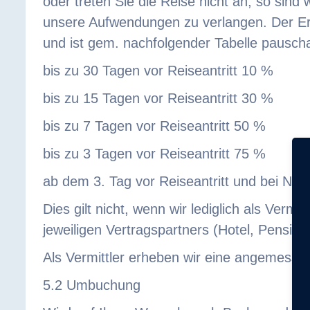
oder treten Sie die Reise nicht an, so sin
unsere Aufwendungen zu verlangen. Der Ers
und ist gem. nachfolgender Tabelle pauschal
bis zu 30 Tagen vor Reiseantritt 10 %
bis zu 15 Tagen vor Reiseantritt 30 %
bis zu 7 Tagen vor Reiseantritt 50 %
bis zu 3 Tagen vor Reiseantritt 75 %
ab dem 3. Tag vor Reiseantritt und bei Nic
Dies gilt nicht, wenn wir lediglich als Verm
jeweiligen Vertragspartners (Hotel, Pension,
Als Vermittler erheben wir eine angemesse
5.2 Umbuchung