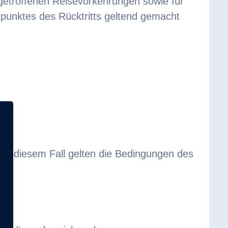
e getroffenen Reisevorkehrungen sowie für
punktes des Rücktritts geltend gemacht
n. In diesem Fall gelten die Bedingungen des