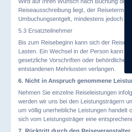
Wird auf Ihren Wunsch nach Buchung der Re
Reiseausschreibung liegt, der Reisetermin
Umbuchungsentgelt, mindestens jedoch € 
5.3 Ersatzteilnehmer
Bis zum Reisebeginn kann sich der Reisend
Lasten. Ein Wechsel in der Person kann ab
gesetzliche Vorschriften oder behördliche 
entstandenen Mehrkosten verlangen.
6. Nicht in Anspruch genommene Leist
Nehmen Sie einzelne Reiseleistungen infol
werden wir uns bei den Leistungsträgern u
um völlig unerhebliche Leistungen handelt
sich vom Leistungsträger eine entsprechen
7. Rücktritt durch den Reiseveranstalter