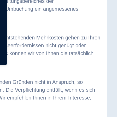
n Geltungsbereiches der
rd pro Umbuchung ein angemessenes
ch entstehenden Mehrkosten gehen zu Ihren
eiseerfordernissen nicht genügt oder
tts können wir von Ihnen die tatsächlich
enden Gründen nicht in Anspruch, so
Die Verpflichtung entfällt, wenn es sich
ir empfehlen Ihnen in Ihrem Interesse,