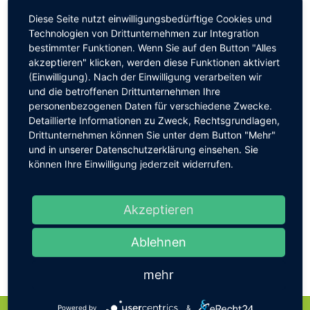
Share Article
Diese Seite nutzt einwilligungsbedürftige Cookies und
Technologien von Drittunternehmen zur Integration
bestimmter Funktionen. Wenn Sie auf den Button "Alles
akzeptieren" klicken, werden diese Funktionen aktiviert
(Einwilligung). Nach der Einwilligung verarbeiten wir
und die betroffenen Drittunternehmen Ihre
personenbezogenen Daten für verschiedene Zwecke.
Detaillierte Informationen zu Zweck, Rechtsgrundlagen,
Vorherig
Drittunternehmen können Sie unter dem Button "Mehr"
Tourist-Info Bad Breisig auf
und in unserer Datenschutzerklärung einsehen. Sie
Wandermesse in Königswinter
können Ihre Einwilligung jederzeit widerrufen.
Akzeptieren
Nächstes
Geführte Wanderungen der
Ablehnen
Tourist-Info Bad Breisig
mehr
Powered by
&