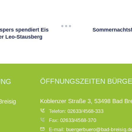
spers spendiert Eis
Sommernachtsfe
er Leo-Stausberg
ÖFFNUNGSZEITEN BÜRG
UNG
Koblenzer Straße 3, 53498 Bad Bre
reisig
Telefon:
02633/4568-333
Fax:
02633/4568-370
E-mail:
buergerbuero@bad-breisig.d