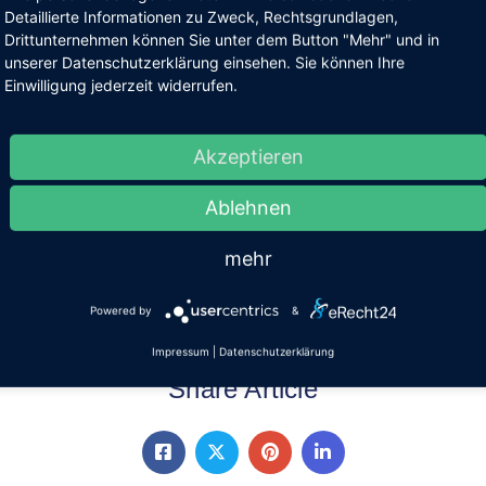
Detaillierte Informationen zu Zweck, Rechtsgrundlagen,
ng zur Mönchsheide
Drittunternehmen können Sie unter dem Button "Mehr" und in
unserer Datenschutzerklärung einsehen. Sie können Ihre
Einwilligung jederzeit widerrufen.
etet am Samstag, den 5. August eine geführte Wanderung zur Mö
inkehr in der Schäferhütte ist geplant.
Akzeptieren
st-Information Bad Breisig. Die Teilnahmegebühr beträgt 5 €, mit
elbst übernommen werden.
Ablehnen
t-Information Bad Breisig unter 02633/45630 oder tourist-info@
mehr
e Infos zu den Wanderwegen sowie den folgenden Wanderterminen
Powered by
&
Impressum
|
Datenschutzerklärung
Share Article