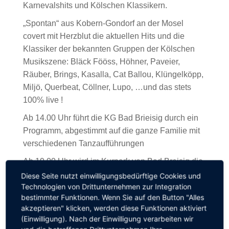
Karnevalshits und Kölschen Klassikern.
„Spontan“ aus Kobern-Gondorf an der Mosel
covert mit Herzblut die aktuellen Hits und die
Klassiker der bekannten Gruppen der Kölschen
Musikszene: Bläck Fööss, Höhner, Paveier,
Räuber, Brings, Kasalla, Cat Ballou, Klüngelköpp,
Miljö, Querbeat, Cöllner, Lupo, …und das stets
100% live !
Ab 14.00 Uhr führt die KG Bad Brieisig durch ein
Programm, abgestimmt auf die ganze Familie mit
verschiedenen Tanzaufführungen
Ab 19.00 Uhr wird im Kurpark von Bad Breisig die
überregional bekannte Tanz- und Partyband
Diese Seite nutzt einwilligungsbedürftige Cookies und
Technologien von Drittunternehmen zur Integration
„Skybagg“ ihr vielseitiges Repertoire aus Tanz-
bestimmter Funktionen. Wenn Sie auf den Button "Alles
und Partymusik, sowie kölscher Musik
akzeptieren" klicken, werden diese Funktionen aktiviert
präsentieren.
(Einwilligung). Nach der Einwilligung verarbeiten wir