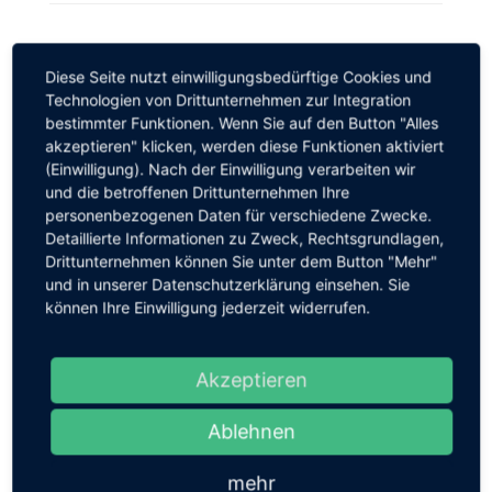
Share Article
Diese Seite nutzt einwilligungsbedürftige Cookies und
Technologien von Drittunternehmen zur Integration
bestimmter Funktionen. Wenn Sie auf den Button "Alles
akzeptieren" klicken, werden diese Funktionen aktiviert
(Einwilligung). Nach der Einwilligung verarbeiten wir
und die betroffenen Drittunternehmen Ihre
personenbezogenen Daten für verschiedene Zwecke.
Detaillierte Informationen zu Zweck, Rechtsgrundlagen,
Vorherig
Drittunternehmen können Sie unter dem Button "Mehr"
Pilzkundliche Spaziergänge im
und in unserer Datenschutzerklärung einsehen. Sie
August, September und Oktober
können Ihre Einwilligung jederzeit widerrufen.
Akzeptieren
Nächstes
STADTRADELN 2024:
Ablehnen
Klimaschutz durch
interkommunales Radfahren
mehr