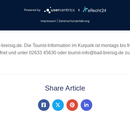
Powered by
&
lass ist ab 19 Uhr. Tickets für die Veranstaltung können bei der
geben, werden diese an der Abendkasse für 15 € verkauft.
Impressum
|
Datenschutzerklärung
taltung der Kulturbühne: Maximilian Mangold und Stefan Müller
breisig.de. Die Tourist-Information im Kurpark ist montags bis 
et und unter 02633 45630 oder tourist-info@bad-breisig.de zu
Share Article