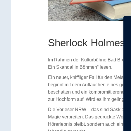
Sherlock Holmes 
Im Rahmen der Kulturbühne Bad Breisig
Ein Skandal in Böhmen“ lesen.
Ein neuer, kniffliger Fall für den Meist
beginnt mit dem Auftauchen eines geheim
beschatten und ein kompromittierendes
zur Hochform auf. Wird es ihm gelingen 
Die Vorleser NRW – das sind Saskia Le
Magie verbreiten. Das gedruckte Wort w
Hörerlebnis bleibt, sondern auch ein 