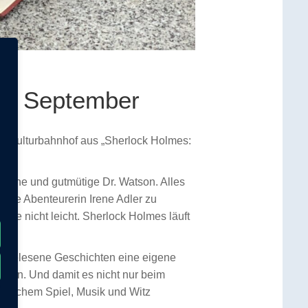
4. September
m Kulturbahnhof aus „Sherlock Holmes:
sonnene und gutmütige Dr. Watson. Alles
 die Abenteurerin Irene Adler zu
he nicht leicht. Sherlock Holmes läuft
orgelesene Geschichten eine eigene
ngen. Und damit es nicht nur beim
enischem Spiel, Musik und Witz