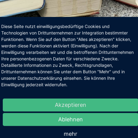
Diese Seite nutzt einwilligungsbedürftige Cookies und
Technologien von Drittunternehmen zur Integration bestimmter
Funktionen. Wenn Sie auf den Button "Alles akzeptieren" klicken,
Lesung im Kulturbahnhof am 
werden diese Funktionen aktiviert (Einwilligung). Nach der
Einwilligung verarbeiten wir und die betroffenen Drittunternehmen
Ihre personenbezogenen Daten für verschiedene Zwecke.
, werden am Mittwoch, den 4. September „Die Vorleser NRW“ i
Detaillierte Informationen zu Zweck, Rechtsgrundlagen,
Drittunternehmen können Sie unter dem Button "Mehr" und in
unserer Datenschutzerklärung einsehen. Sie können Ihre
erdetektiv Sherlock Holmes! Ihm zur Seite steht natürlich der be
Einwilligung jederzeit widerrufen.
nisvollen Maskierten in der Baker Street. Er beauftragt Holmes
 Foto wieder zu beschaffen. Doch
Die Frau
macht Holmes die Sac
Akzeptieren
diesen Fall zu lösen?
der und Sebastian Coors. Die beiden sind der Meinung, dass v
Ablehnen
ird lebendig und der Zuhörer kann seine eigene Fantasie einbri
Augenschmaus wird, werden die Geschichten mit Geräuschen, sz
mehr