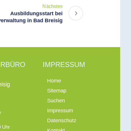
Nächstes
Ausbildungsstart bei
rwaltung in Bad Breisig
ERBÜRO
IMPRESSUM
Home
isig
Sitemap
Suchen
Impressum
e
Datenschutz
0 Uhr
Kontakt