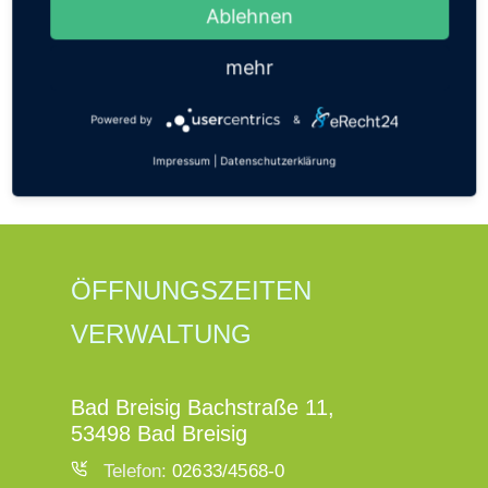
Ablehnen
mehr
Nächstes
Tourist-Information legt
Powered by
&
touristischen Hauptprospekt Bad
Breisig für 2026 neu auf
Impressum
|
Datenschutzerklärung
ÖFFNUNGSZEITEN
VERWALTUNG
Bad Breisig Bachstraße 11,
53498 Bad Breisig
Telefon:
02633/4568-0