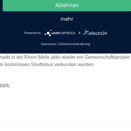
Ablehnen
ppe „Cocajine“ am Samstag und der Sängerin Daniela Dilow am 
verstärken.
mehr
Puppenmuseum
in der Koblenzer Str. 31, direkt am Kurpark,
stenlos und bietet eine wunderbare Gelegenheit, die faszinieren
Powered by
&
richt ein unvergessliches Erlebnis für die ganze Familie. Lasse
Impressum
|
Datenschutzerklärung
 sich auf die bevorstehenden Feiertage ein!
arkt in der Rhein-Meile aktiv wieder ein Gemeinschaftsprojekt 
em kostenlosen Shuttlebus verbunden werden.
park: