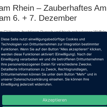
am Rhein – Zauberhaftes Am
 am 6. + 7. Dezember
 Glühwein, fruchtigem Punsch und frisch gebackenen Waffeln in
endlich wieder soweit: Am
6. und 7. Dezember 2025
lädt die St
Diese Seite nutzt einwilligungsbedürftige Cookies und
zlich zu einem festlichen Weihnachtsmarkt ein.
Technologien von Drittunternehmen zur Integration bestimmter
Funktionen. Wenn Sie auf den Button "Alles akzeptieren" klicken,
et eine Fülle von Angeboten, die für jeden Besucher etwas berei
werden diese Funktionen aktiviert (Einwilligung). Nach der
erfekt für die bevorstehenden Feiertage eignen. Lassen Sie sic
Einwilligung verarbeiten wir und die betroffenen Drittunternehmen
Ihre personenbezogenen Daten für verschiedene Zwecke.
freuen und ein Stück Heimat darstellen. Und nicht zuletzt kom
Detaillierte Informationen zu Zweck, Rechtsgrundlagen,
is hin zu süßen Leckereien ist für jeden Geschmack etwas dabei
Drittunternehmen können Sie unter dem Button "Mehr" und in
uchungen.
unserer Datenschutzerklärung einsehen. Sie können Ihre
Einwilligung jederzeit widerrufen.
ihnachtsmarkt nicht zu kurz, wenn der Nikolaus mit kleinen Ü
htskarussell wieder für viel Freude bei den Kindern sorgen. 
bäume, romantisch beleuchtete Holzhäuschen und ein einladen
Akzeptieren
abwechslungsreiche Rahmenprogramm sorgt für die zusätzliche