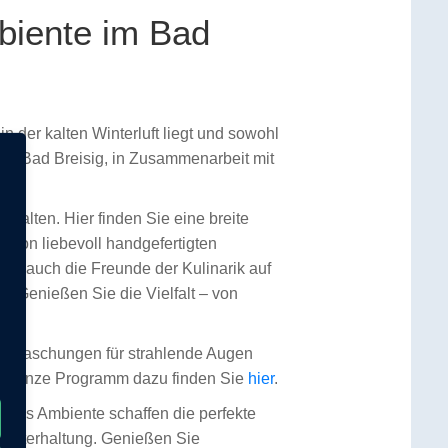
biente im Bad
 der kalten Winterluft liegt und sowohl
adt Bad Breisig, in Zusammenarbeit mit
thalten. Hier finden Sie eine breite
h von liebevoll handgefertigten
men auch die Freunde der Kulinarik auf
. Genießen Sie die Vielfalt – von
berraschungen für strahlende Augen
Das ganze Programm dazu finden Sie
hier
.
des Ambiente schaffen die perfekte
 Unterhaltung. Genießen Sie