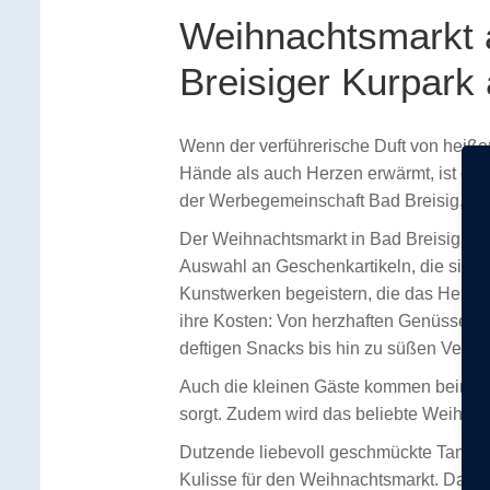
Weihnachtsmarkt 
Breisiger Kurpark
Wenn der verführerische Duft von heißem
Hände als auch Herzen erwärmt, ist es 
der Werbegemeinschaft Bad Breisig, her
Der Weihnachtsmarkt in Bad Breisig biet
Auswahl an Geschenkartikeln, die sich p
Kunstwerken begeistern, die das Herz er
ihre Kosten: Von herzhaften Genüssen b
deftigen Snacks bis hin zu süßen Vers
Auch die kleinen Gäste kommen beim We
sorgt. Zudem wird das beliebte Weihnac
Dutzende liebevoll geschmückte Tannen
Kulisse für den Weihnachtsmarkt. Das 