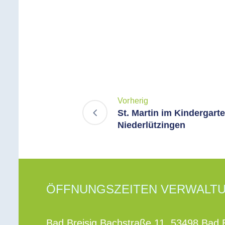
Vorherig
St. Martin im Kindergart
Niederlützingen
ÖFFNUNGSZEITEN VERWALT
Bad Breisig Bachstraße 11, 53498 Bad B