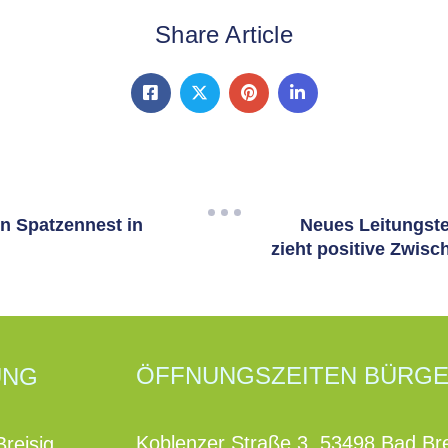
Share Article
en Spatzennest in
Neues Leitungst
zieht positive Zwis
ÖFFNUNGSZEITEN BÜRG
UNG
Koblenzer Straße 3, 53498 Bad Bre
reisig