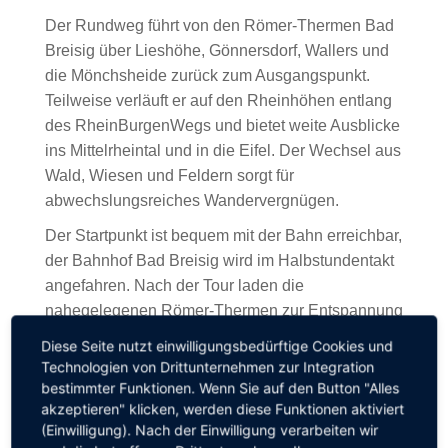
Der Rundweg führt von den Römer-Thermen Bad
Breisig über Lieshöhe, Gönnersdorf, Wallers und
die Mönchsheide zurück zum Ausgangspunkt.
Teilweise verläuft er auf den Rheinhöhen entlang
des RheinBurgenWegs und bietet weite Ausblicke
ins Mittelrheintal und in die Eifel. Der Wechsel aus
Wald, Wiesen und Feldern sorgt für
abwechslungsreiches Wandervergnügen.
Der Startpunkt ist bequem mit der Bahn erreichbar,
der Bahnhof Bad Breisig wird im Halbstundentakt
angefahren. Nach der Tour laden die
nahegelegenen Römer-Thermen zur Entspannung
ein.
Diese Seite nutzt einwilligungsbedürftige Cookies und
Technologien von Drittunternehmen zur Integration
Mit der erneuten Zertifizierung unterstreicht Bad
bestimmter Funktionen. Wenn Sie auf den Button "Alles
Breisig seine Attraktivität als Wander- und
akzeptieren" klicken, werden diese Funktionen aktiviert
Gesundheitsreiseziel im Mittelrheintal. Weitere
(Einwilligung). Nach der Einwilligung verarbeiten wir
Informationen zu den Wanderwegen finden Sie