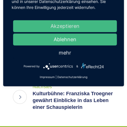
und in unserer Datenschutzerklärung einsehen. Sie
können Ihre Einwilligung jederzeit widerrufen.
Akzeptieren
Vorherig
Bürgermeister und
Ablehnen
Bauausschuss informieren sich
über Stand der Bauarbeiten am
mehr
Gehwegausbau an der
Lindenschule
Powered by
&
Impressum
|
Datenschutzerklärung
Nächstes
Kulturbühne: Franziska Troegner
gewährt Einblicke in das Leben
einer Schauspielerin