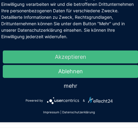
Einwilligung verarbeiten wir und die betroffenen Drittunternehmen
g am 04. April – Bärlauch in
Ihre personenbezogenen Daten für verschiedene Zwecke.
Detaillierte Informationen zu Zweck, Rechtsgrundlagen,
Drittunternehmen können Sie unter dem Button "Mehr" und in
Information Bad Breisig zu einer geführten Bärlauchwanderung ei
unserer Datenschutzerklärung einsehen. Sie können Ihre
atische Pflanze: wie man sie sicher erntet, Verwechslungen ve
Einwilligung jederzeit widerrufen.
rmation im Kurpark. Die Teilnahmegebühr beträgt 5 Euro, mit Gäs
Akzeptieren
630 oder per E-Mail an
tourist-info@bad-breisig.de
. Weitere In
Ablehnen
g und entdecken Sie Bärlauch auf ganz besondere Weise!
mehr
Powered by
&
Röser- Tourist-Information Bad Breisig
Impressum
|
Datenschutzerklärung