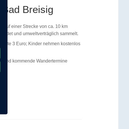
 Bad Breisig
n. Auf einer Strecke von ca. 10 km
rmeidet und umweltverträglich sammelt.
tekarte 3 Euro; Kinder nehmen kostenlos
fos und kommende Wandertermine