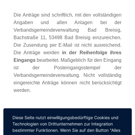
Die Anträge sind schriftlich, mit den vollständigen
Angaben und allen Anlagen bei der
Verbandsgemeindeverwaltung Bad Breisig,
Bachstraße 11, 53498 Bad Breisig einzureichen.
Die Zusendung per E-Mail ist nicht ausreichend.
Die Anträge werden
in der Reihenfolge ihres
Eingangs
bearbeitet. Maßgeblich für den Eingang
ist der Posteingangsstempel der
Verbandsgemeindeverwaltung. Nicht vollständig
eingereichte Anträge können nicht berücksichtigt
werden.
Interessierte sollten die Unterlagen daher
Diese Seite nutzt einwilligungsbedürftige Cookies und
frühzeitig einreichen. Details zum
Technologien von Drittunternehmen zur Integration
Antragsverfahren, die Förderrichtlinie und das
bestimmter Funktionen. Wenn Sie auf den Button "Alles
nötige Formular sind hier zu finden: