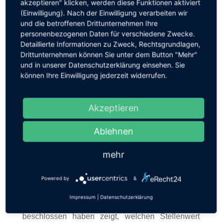
akzeptieren" klicken, werden diese Funktionen aktiviert
(Einwilligung). Nach der Einwilligung verarbeiten wir
Richtlinie der Verbandsgemeinde Bad Breisig
und die betroffenen Drittunternehmen Ihre
Balkonkraftwerke
personenbezogenen Daten für verschiedene Zwecke.
Detaillierte Informationen zu Zweck, Rechtsgrundlagen,
Antrag_Balkonkraftwerke_BadBreisig
Drittunternehmen können Sie unter dem Button "Mehr"
und in unserer Datenschutzerklärung einsehen. Sie
können Ihre Einwilligung jederzeit widerrufen.
„Der Klimaschutz gelingt nur, wenn wir alle an
einem Strang ziehen. Balkonkraftwerke sind ein
idealer und unkomplizierter Weg, um echten
Akzeptieren
Ökostrom direkt vor der eigenen Haustür zu
erzeugen. Das schont das Klima und spürbar den
Ablehnen
eigenen Geldbeutel. Ich freue mich über jeden
mehr
Haushalt, der dieses Angebot nutzt und
gemeinsam mit uns den
Klimaschutz in unserer
Powered by
&
Verbandsgemeinde voranbringt
. Dass wir die
Vorberatungen sowie den finalen Beschluss über
Impressum
|
Datenschutzerklärung
die Fraktionsgrenzen hinweg einstimmig
beschlossen haben zeigt, welchen Stellenwert