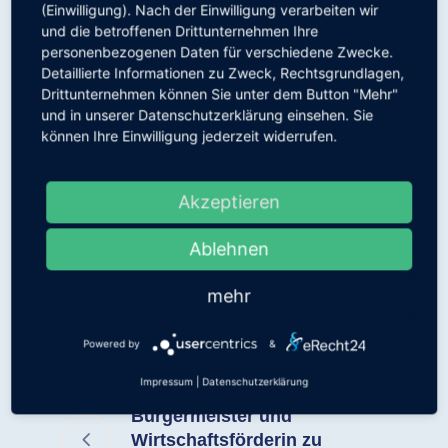
(Einwilligung). Nach der Einwilligung verarbeiten wir
Höhenfeuerwerk und Live-Musik an der
und die betroffenen Drittunternehmen Ihre
Rheinpromenade.
personenbezogenen Daten für verschiedene Zwecke.
Detaillierte Informationen zu Zweck, Rechtsgrundlagen,
Weitere Infos unter
www.kulinarische-
Drittunternehmen können Sie unter dem Button "Mehr"
woche.de
und in unserer Datenschutzerklärung einsehen. Sie
können Ihre Einwilligung jederzeit widerrufen.
Akzeptieren
Share Article
Ablehnen
mehr
Powered by
&
Impressum
|
Datenschutzerklärung
Vorherig
Bürgermeister und
Wirtschaftsförderin zu