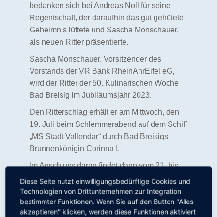
bedanken sich bei Andreas Noll für seine
Regentschaft, der daraufhin das gut gehütete
Geheimnis lüftete und Sascha Monschauer,
als neuen Ritter präsentierte.
Sascha Monschauer, Vorsitzender des
Vorstands der VR Bank RheinAhrEifel eG,
wird der Ritter der 50. Kulinarischen Woche
Bad Breisig im Jubiläumsjahr 2023.
Den Ritterschlag erhält er am Mittwoch, den
19. Juli beim Schlemmerabend auf dem Schiff
„MS Stadt Vallendar“ durch Bad Breisigs
Brunnenkönigin Corinna I.
Im Anschluss daran findet dann vom 21. bis
30. Juli die eigentliche Kulinarische Woche in
Diese Seite nutzt einwilligungsbedürftige Cookies und
den beteiligten Restaurants der Quellenstadt
Technologien von Drittunternehmen zur Integration
bestimmter Funktionen. Wenn Sie auf den Button "Alles
statt, gekrönt vom Sommernachtsfest am
akzeptieren" klicken, werden diese Funktionen aktiviert
Samstag, dem 29. Juli mit großem