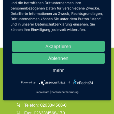
und die betroffenen Drittunternehmen Ihre
personenbezogenen Daten für verschiedene Zwecke.
Detaillierte Informationen zu Zweck, Rechtsgrundlagen,
Nächstes
Drittunternehmen können Sie unter dem Button "Mehr"
und in unserer Datenschutzerklärung einsehen. Sie
Baubeginn zur Umgestaltung der
können Ihre Einwilligung jederzeit widerrufen.
Ernst-Schwickerath-Allee
Akzeptieren
Ablehnen
ÖFFNUNGSZEITEN
mehr
VERWALTUNG
Powered by
&
Bad Breisig Bachstraße 11,
Impressum
|
Datenschutzerklärung
53498 Bad Breisig
Telefon:
02633/4568-0
Fax:
02633/4568-170