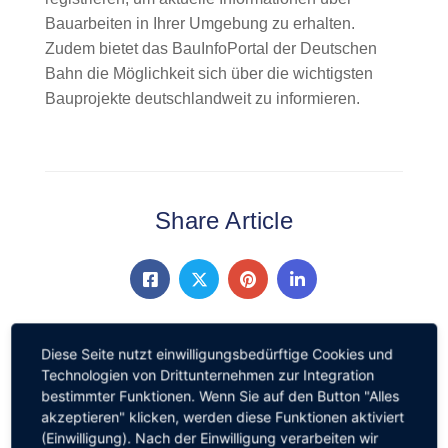
Bauarbeiten in Ihrer Umgebung zu erhalten.
Zudem bietet das BauInfoPortal der Deutschen
Bahn die Möglichkeit sich über die wichtigsten
Bauprojekte deutschlandweit zu informieren.
Share Article
Diese Seite nutzt einwilligungsbedürftige Cookies und
Technologien von Drittunternehmen zur Integration
Vorherig
bestimmter Funktionen. Wenn Sie auf den Button "Alles
Wandern und Wein nach
akzeptieren" klicken, werden diese Funktionen aktiviert
Hammerstein am 7. September
(Einwilligung). Nach der Einwilligung verarbeiten wir