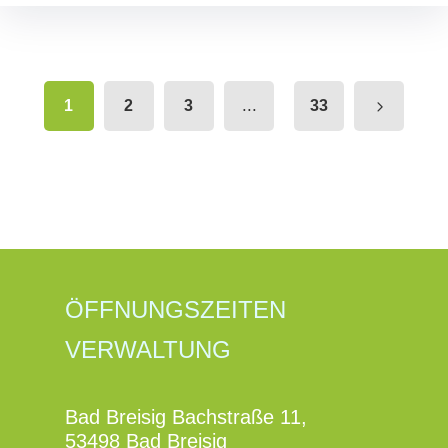
...
1
2
3
33
ÖFFNUNGSZEITEN
VERWALTUNG
Bad Breisig Bachstraße 11,
53498 Bad Breisig