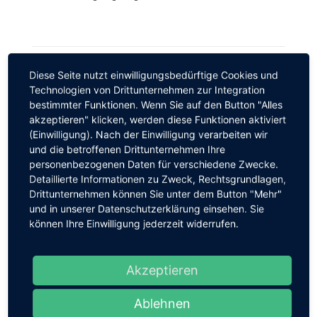
Diese Seite nutzt einwilligungsbedürftige Cookies und
Share Article
Technologien von Drittunternehmen zur Integration
bestimmter Funktionen. Wenn Sie auf den Button "Alles
akzeptieren" klicken, werden diese Funktionen aktiviert
(Einwilligung). Nach der Einwilligung verarbeiten wir
und die betroffenen Drittunternehmen Ihre
personenbezogenen Daten für verschiedene Zwecke.
Detaillierte Informationen zu Zweck, Rechtsgrundlagen,
Drittunternehmen können Sie unter dem Button "Mehr"
Vorherig
und in unserer Datenschutzerklärung einsehen. Sie
Einladung zur LEADER-
können Ihre Einwilligung jederzeit widerrufen.
Exkursion: Entdecken Sie die
Vielfalt der LEADER-Region
Rhein-Ahr!
Akzeptieren
Ablehnen