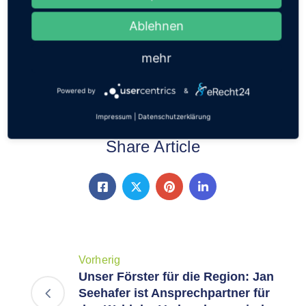
Regionalmanagement per E-Mail
Ablehnen
(nino.pfundstein@entra.de) oder telefonisch
(06302/9239-15) werktags zwischen 8:00 Uhr und
mehr
16:00 Uhr gerne zur Verfügung.
Powered by
&
Impressum
|
Datenschutzerklärung
Share Article
Vorherig
Unser Förster für die Region: Jan
Seehafer ist Ansprechpartner für