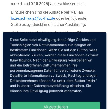
muss bis (
10.10.2025)
abgeschlossen sein.
Einzureichen sind die Anträge per Mail an
luzie.schwarz@vg-linz.de
oder bei folgender
Stelle ausgedruckt in einfacher Ausführung:
Verbandsgemeindeverwaltung Linz a. Rhein
Geschäftsstelle LAG Rhein-Ahr
Diese Seite nutzt einwilligungsbedürftige Cookies und
Technologien von Drittunternehmen zur Integration
Am Schoppbüchel 5
bestimmter Funktionen. Wenn Sie auf den Button "Alles
53545 Linz am Rhein
akzeptieren" klicken, werden diese Funktionen aktiviert
Die LAG Rhein-Ahr freut sich auf zahlreiche
(Einwilligung). Nach der Einwilligung verarbeiten wir
und die betroffenen Drittunternehmen Ihre
ideenreiche Anträge und bedankt sich schon jetzt
personenbezogenen Daten für verschiedene Zwecke.
für das Engagement aller Beteiligten, die unsere
Detaillierte Informationen zu Zweck, Rechtsgrundlagen,
Region durch ihr Wirken lebenswerter machen.
Drittunternehmen können Sie unter dem Button "Mehr"
und in unserer Datenschutzerklärung einsehen. Sie
Weitere Informationen sowie das
können Ihre Einwilligung jederzeit widerrufen.
Bewerbungsformular finden Sie unter:
www.lag-rheinahr.de
Akzeptieren
Für individuelle Beratungen steht Ihnen das