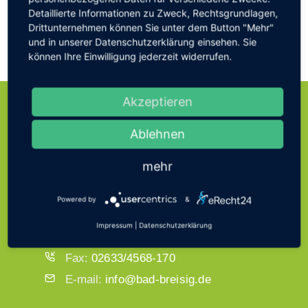
Nächstes
Detaillierte Informationen zu Zweck, Rechtsgrundlagen,
Erfolgreicher Obstsortentag in
Drittunternehmen können Sie unter dem Button "Mehr"
Gönnersdorf
und in unserer Datenschutzerklärung einsehen. Sie
können Ihre Einwilligung jederzeit widerrufen.
Akzeptieren
ÖFFNUNGSZEITEN
Ablehnen
VERWALTUNG
mehr
Bad Breisig Bachstraße 11,
Powered by
&
53498 Bad Breisig
Impressum
|
Datenschutzerklärung
Telefon:
02633/4568-0
Fax:
02633/4568-170
E-mail:
info@bad-breisig.de