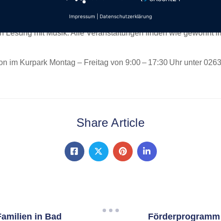
gramm: Am 29. April 2026 präsentiert Peter Buchenau sein Kab
Impressum
|
Datenschutzerklärung
ble Agathea „Operation Jungbrunnen oder Altern für Anfänger
hen Lesung mit Musik. Alle Veranstaltungen finden wie gewohnt
ation im Kurpark Montag – Freitag von 9:00 – 17:30 Uhr unter 026
Share Article
Familien in Bad
Förderprogramm 