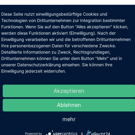
ziska Troegner gewährt Einbl
Diese Seite nutzt einwilligungsbedürftige Cookies und
in
Technologien von Drittunternehmen zur Integration bestimmter
Funktionen. Wenn Sie auf den Button "Alles akzeptieren" klicken,
werden diese Funktionen aktiviert (Einwilligung). Nach der
Einwilligung verarbeiten wir und die betroffenen Drittunternehmen
fanden sich am Mittwoch, 11. März 2026, im Jugend- und Kultur
Ihre personenbezogenen Daten für verschiedene Zwecke.
n der Tourist-Information Bad Breisig, die bekannte Schauspiel
Detaillierte Informationen zu Zweck, Rechtsgrundlagen,
Drittunternehmen können Sie unter dem Button "Mehr" und in
unserer Datenschutzerklärung einsehen. Sie können Ihre
amen Lesung nahm sie das Publikum mit auf eine Reise durch v
Einwilligung jederzeit widerrufen.
or und Berliner Charme erzählte sie dabei von prägenden Moment
kdoten gewährte sie auch spannende Einblicke in ihre Erfahru
elerin vor und hinter der Kamera. Zwischen den gelesenen Pas
Akzeptieren
n Erinnerungen, wodurch ein abwechslungsreicher und kurzwei
Ablehnen
ezeit einen Büchertisch an, an dem Besucherinnen und Besuche
mehr
nten.
r Tourist‑Information Bad Breisig. Nach dem Auftakt mit Franzis
Powered by
&