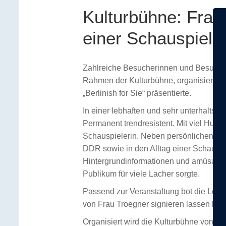
Kulturbühne: Fran
einer Schauspieler
Zahlreiche Besucherinnen und Besucher 
Rahmen der Kulturbühne, organisiert vo
„Berlinish for Sie“ präsentierte.
In einer lebhaften und sehr unterhalts
Permanent trendresistent. Mit viel Hum
Schauspielerin. Neben persönlichen Ane
DDR sowie in den Alltag einer Schauspi
Hintergrundinformationen und amüsante
Publikum für viele Lacher sorgte.
Passend zur Veranstaltung bot die Les
von Frau Troegner signieren lassen kon
Organisiert wird die Kulturbühne von de