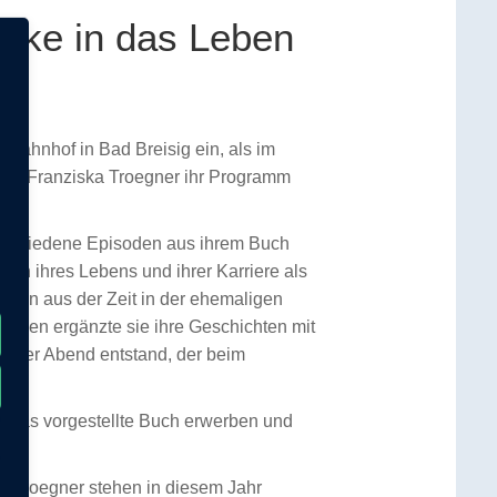
icke in das Leben
bahnhof in Bad Breisig ein, als im
erin Franziska Troegner ihr Programm
erschiedene Episoden aus ihrem Buch
en ihres Lebens und ihrer Karriere als
ngen aus der Zeit in der ehemaligen
sagen ergänzte sie ihre Geschichten mit
liger Abend entstand, der beim
r das vorgestellte Buch erwerben und
ka Troegner stehen in diesem Jahr