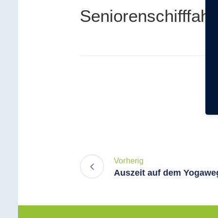
Seniorenschifffahr
Vorherig
Auszeit auf dem Yogaweg