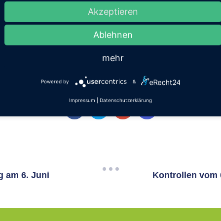
Akzeptieren
t der Stadt Bad Breisig
Ablehnen
mehr
Share Article
Powered by
&
Impressum
|
Datenschutzerklärung
 am 6. Juni
Kontrollen vom 