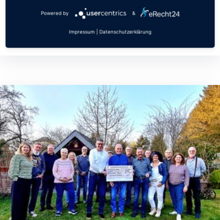
Bericht über den Dreck-weg-Tag in
Waldorf
Powered by
&
Continue Reading
Impressum
|
Datenschutzerklärung