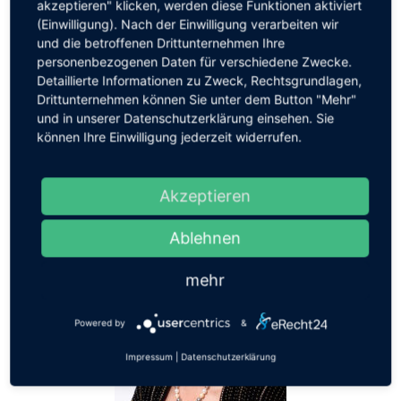
akzeptieren" klicken, werden diese Funktionen aktiviert
oder um Männerwettgrillen im Sauerland, immer ist
(Einwilligung). Nach der Einwilligung verarbeiten wir
Mia den neuesten Trends beinhart auf der Spur.
und die betroffenen Drittunternehmen Ihre
personenbezogenen Daten für verschiedene Zwecke.
Unterstützt wird sie bei dieser Abenteuerspaßtour
Detaillierte Informationen zu Zweck, Rechtsgrundlagen,
von anderen westfälisch-schrulligen
Drittunternehmen können Sie unter dem Button "Mehr"
Freizeitverwaltern. Hitzewallungen ist sowohl ein
und in unserer Datenschutzerklärung einsehen. Sie
können Ihre Einwilligung jederzeit widerrufen.
Programm für Urlaubsverweigerer als auch für
Sonnenanbeter.
Akzeptieren
Ablehnen
mehr
Powered by
&
Impressum
|
Datenschutzerklärung