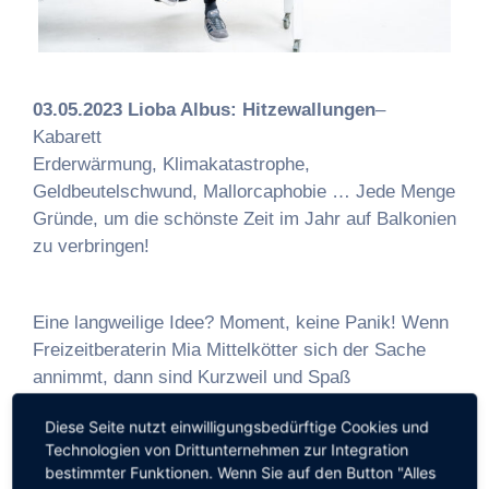
03.05.2023 Lioba Albus: Hitzewallungen
–
Kabarett
Erderwärmung, Klimakatastrophe,
Geldbeutelschwund, Mallorcaphobie … Jede Menge
Gründe, um die schönste Zeit im Jahr auf Balkonien
zu verbringen!
Eine langweilige Idee? Moment, keine Panik! Wenn
Freizeitberaterin Mia Mittelkötter sich der Sache
annimmt, dann sind Kurzweil und Spaß
vorprogrammiert. Mit einem Koffer voller Ideen reist
Diese Seite nutzt einwilligungsbedürftige Cookies und
Mia durch die Lande und nimmt sich der
Technologien von Drittunternehmen zur Integration
urlaubsgeschädigten Menschheit an. Ob es um
bestimmter Funktionen. Wenn Sie auf den Button "Alles
Tipps gegen Hitzestau in der Stützstrumpfhose geht