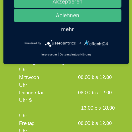
Akzeptieren
Koblenzer Straße 3, 53498 Bad
Breisig
Ablehnen
Telefon:
02633/4568-333
mehr
Fax:
02633/4568-370
E-mail:
buergerbuero@bad-
Powered by
&
breisig.de
Impressum
|
Datenschutzerklärung
Montag bis Dienstag
08.00 bis 16.00
Uhr
Mittwoch
08.00 bis 12.00
Uhr
Donnerstag
08.00 bis 12.00
Uhr &
13.00 bis 18.00
Uhr
Freitag
08.00 bis 12.00
Uhr