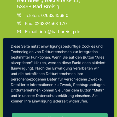
Bad Breisig Bachstraße 11,
53498 Bad Breisig
Telefon:
02633/4568-0
Fax:
02633/4568-170
E-mail:
info@bad-breisig.de
Montag bis Freitag
08.30 bis 12.00
Diese Seite nutzt einwilligungsbedürftige Cookies und
Uhr
Technologien von Drittunternehmen zur Integration
bestimmter Funktionen. Wenn Sie auf den Button "Alles
Donnerstag
14.00 bis 18.00
akzeptieren" klicken, werden diese Funktionen aktiviert
Uhr
(Einwilligung). Nach der Einwilligung verarbeiten wir
Sowie nach telefonischer Absprache
und die betroffenen Drittunternehmen Ihre
personenbezogenen Daten für verschiedene Zwecke.
Detaillierte Informationen zu Zweck, Rechtsgrundlagen,
Drittunternehmen können Sie unter dem Button "Mehr"
ÖFFNUNGSZEITEN
und in unserer Datenschutzerklärung einsehen. Sie
können Ihre Einwilligung jederzeit widerrufen.
BÜRGERBÜRO