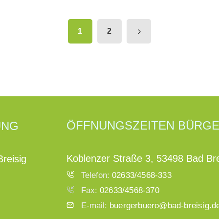
1
2
ÖFFNUNGSZEITEN BÜRG
UNG
Koblenzer Straße 3, 53498 Bad Bre
reisig
Telefon:
02633/4568-333
Fax:
02633/4568-370
E-mail:
buergerbuero@bad-breisig.d