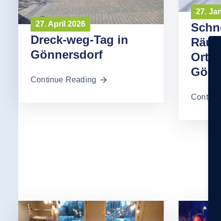
27. Ja
27. April 2026
Schn
Dreck-weg-Tag in
Räump
Gönnersdorf
Orts
Gönn
Continue Reading
Continu