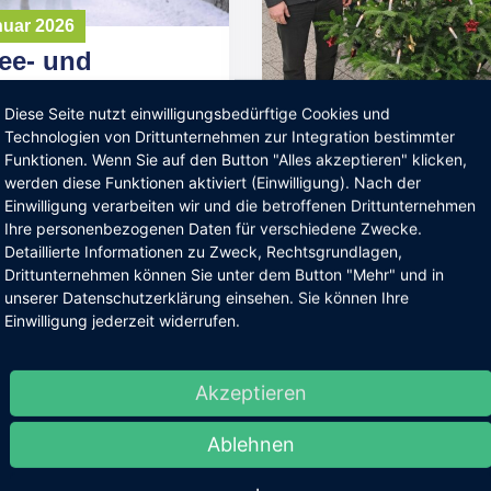
nuar 2026
ee- und
flicht in der
Diese Seite nutzt einwilligungsbedürftige Cookies und
gemeinde
Technologien von Drittunternehmen zur Integration bestimmter
23. Dezember 2025
ersdorf
Funktionen. Wenn Sie auf den Button "Alles akzeptieren" klicken,
Gedanken und
werden diese Funktionen aktiviert (Einwilligung). Nach der
Wünsche zum
Einwilligung verarbeiten wir und die betroffenen Drittunternehmen
e Reading
Ihre personenbezogenen Daten für verschiedene Zwecke.
Jahreswechsel
Detaillierte Informationen zu Zweck, Rechtsgrundlagen,
2025/2026
Drittunternehmen können Sie unter dem Button "Mehr" und in
unserer Datenschutzerklärung einsehen. Sie können Ihre
Einwilligung jederzeit widerrufen.
Continue Reading
Akzeptieren
Ablehnen