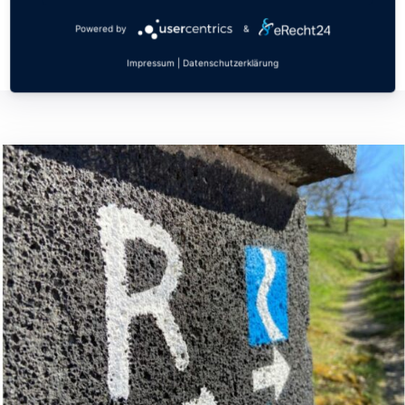
September in Bad Breisig
Powered by
&
Continue Reading
Impressum
|
Datenschutzerklärung