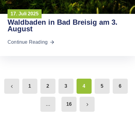
17. Juli 2025
Waldbaden in Bad Breisig am 3.
August
Continue Reading
1
2
3
4
5
6
...
16