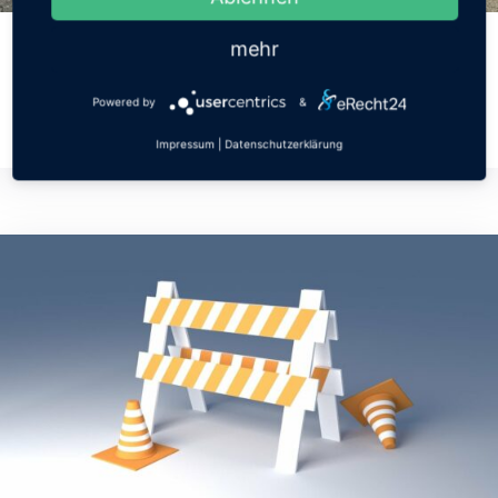
13. Juli 2026
Floriansfest der Freiwilligen
mehr
Feuerwehr Gönnersdorf
Powered by
&
Continue Reading
Impressum
|
Datenschutzerklärung